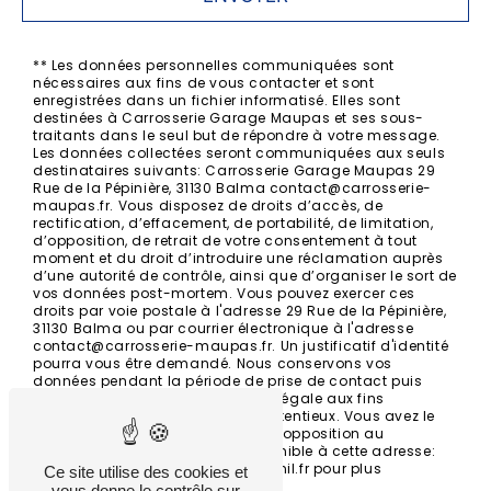
** Les données personnelles communiquées sont
nécessaires aux fins de vous contacter et sont
enregistrées dans un fichier informatisé. Elles sont
destinées à Carrosserie Garage Maupas et ses sous-
traitants dans le seul but de répondre à votre message.
Les données collectées seront communiquées aux seuls
destinataires suivants: Carrosserie Garage Maupas 29
Rue de la Pépinière, 31130 Balma contact@carrosserie-
maupas.fr. Vous disposez de droits d’accès, de
rectification, d’effacement, de portabilité, de limitation,
d’opposition, de retrait de votre consentement à tout
moment et du droit d’introduire une réclamation auprès
d’une autorité de contrôle, ainsi que d’organiser le sort de
vos données post-mortem. Vous pouvez exercer ces
droits par voie postale à l'adresse 29 Rue de la Pépinière,
31130 Balma ou par courrier électronique à l'adresse
contact@carrosserie-maupas.fr. Un justificatif d'identité
pourra vous être demandé. Nous conservons vos
données pendant la période de prise de contact puis
pendant la durée de prescription légale aux fins
probatoires et de gestion des contentieux. Vous avez le
droit de vous inscrire sur la liste d'opposition au
démarchage téléphonique, disponible à cette adresse:
Bloctel.gouv.fr
. Consultez le site cnil.fr pour plus
Ce site utilise des cookies et
d’informations sur vos droits.
vous donne le contrôle sur